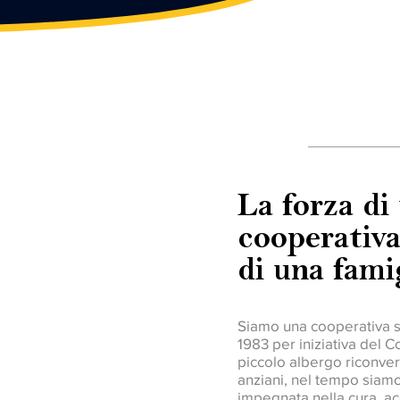
Benvenuti
La forza di
cooperativa
di una famig
Siamo una cooperativa soc
1983 per iniziativa del 
piccolo albergo riconver
anziani, nel tempo siamo 
impegnata nella cura, ac