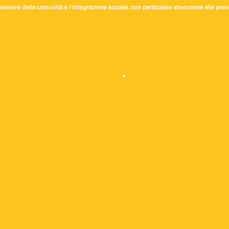
preservando peculiarità 
essere della comunità e l’integrazione sociale, con particolare attenzione alle per
comune le proprie forze,
ancora di più a intercetta
territorio emergono, cre
questa visione cresciam
viva la nostra vocazione s
costruire legami autentic
nuovi con creatività e in
strada da cui siamo parti
verso il migliore futuro 
cui bisogni rispondiamo