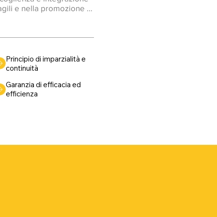
gili e nella promozione di 
tà e della solidarietà, con 
omunità in cui siamo 
tenere a una storia di cura 
 con uno sguardo attento 
Principio di imparzialità e
 Sentiamo forte la 
continuità
re lo sguardo e costruire 
Garanzia di efficacia ed
 comprensivo del 
efficienza
 più attento ai bisogni 
questi valori più allargati 
à, a giugno 2024 abbiamo 
adro di collaborazione 
ione IRIS.

he portano avanti progetti 
lto e attenzione a tutto 
anni la Cooperativa Stella 
lle persone anziane e 
i si occupa di inclusione 
etta con il territorio, 
 comunitaria.

 guardare insieme, 