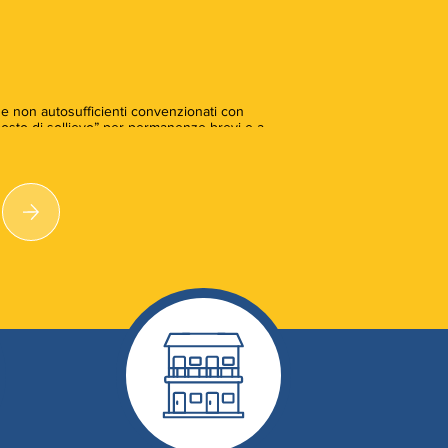
ne non autosufficienti convenzionati con
osto di sollievo” per permanenze brevi e a