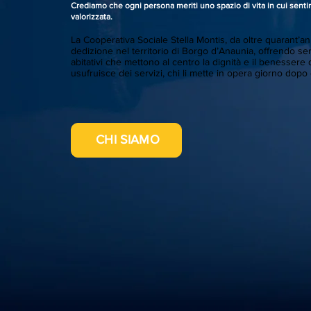
Crediamo che ogni persona meriti uno spazio di vita in cui sentirs
valorizzata.
La Cooperativa Sociale Stella Montis, da oltre quarant’a
dedizione nel territorio di Borgo d’Anaunia, offrendo ser
abitativi che mettono al centro la dignità e il benessere 
usufruisce dei servizi, chi li mette in opera giorno dopo
CHI SIAMO