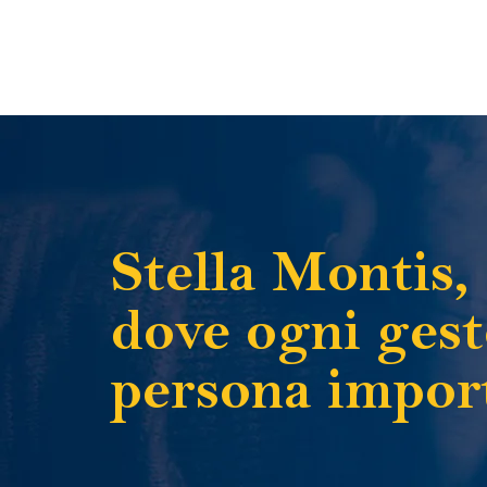
Stella Montis,
dove ogni gest
persona impor