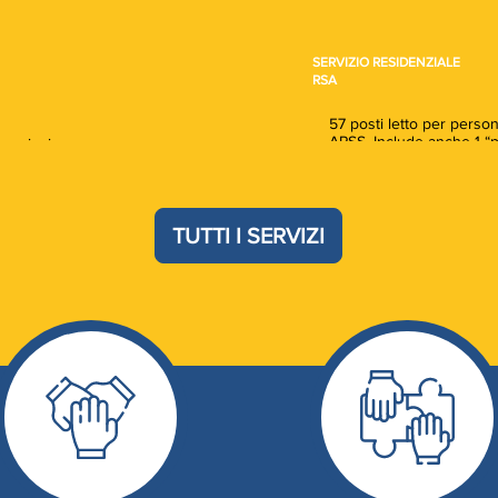
SERVIZIO RESIDENZIALE
RSA
57 posti letto per perso
APSS. Include anche 1 “p
 anziani
scadenza predefinita.
pacità di condurre
TUTTI I SERVIZI