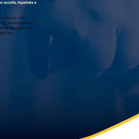
i accolta, rispettata e
nni, opera con
vizi sociosanitari e
delle Persone: chi
 giorno.