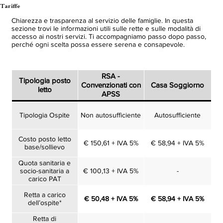
Tariffe
Chiarezza e trasparenza al servizio delle famiglie. In questa
sezione trovi le informazioni utili sulle rette e sulle modalità di
accesso ai nostri servizi. Ti accompagniamo passo dopo passo,
perché ogni scelta possa essere serena e consapevole.
RSA -
Tipologia posto
Convenzionati con
Casa Soggiorno
letto
APSS
Tipologia Ospite
Non autosufficiente
Autosufficiente
Costo posto letto
€ 150,61 + IVA 5%
€ 58,94 + IVA 5%
base/sollievo
Quota sanitaria e
socio-sanitaria a
€ 100,13 + IVA 5%
-
carico PAT
Retta a carico
€ 50,48 + IVA 5%
€ 58,94 + IVA 5%
dell’ospite*
Retta di