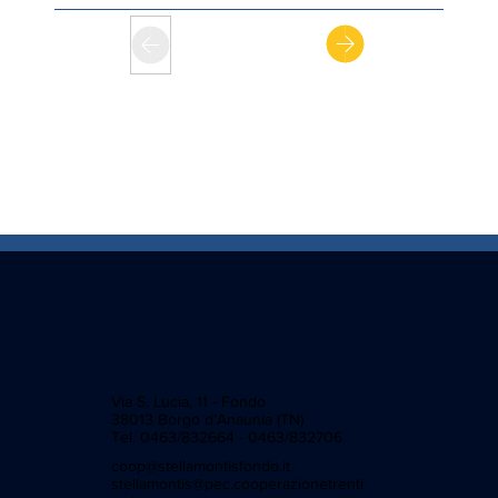
Via S. Lucia, 11 - Fondo
38013 Borgo d’Anaunia (TN)
Tel. 0463/832664 - 0463/832706
coop@stellamontisfondo.it
stellamontis@pec.cooperazionetrenti