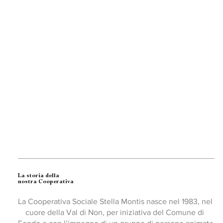
bisogni che nel territorio emergono, crescono e 
cambiano. In questa visione cresciamo anche noi, 
mantenendo viva la nostra vocazione sociale e il 
desiderio di costruire legami autentici che guardino a 
bisogni nuovi con creatività e innovazione, ricordando la 
strada da cui siamo partiti ma con lo sguardo verso il 
migliore futuro possibile per le Persone ai cui bisogni 
rispondiamo.
Storia
La storia della
nostra Cooperativa
La Cooperativa Sociale Stella Montis nasce nel 1983, nel 
cuore della Val di Non, per iniziativa del Comune di 