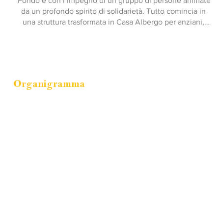
Fondo e con l’impegno di un gruppo di persone animate 
da un profondo spirito di solidarietà. Tutto comincia in 
una struttura trasformata in Casa Albergo per anziani, 
per offrire una risposta concreta ai bisogni della 
popolazione più fragile.

I primi servizi erano semplici: una mensa, qualche 
momento di intrattenimento, tanta dedizione e una 
comunità che credeva nella cura come responsabilità 
Organigramma
condivisa. La maggior parte delle persone vi operava 
volontariamente.

Con il tempo, la cooperativa cresce, si struttura e si 
trasforma in cooperativa sociale di tipo A (dal 1997), 
ampliando la gamma dei servizi e consolidando la 
propria presenza sul territorio.
SCARICA L'ORGANIGRAMMA